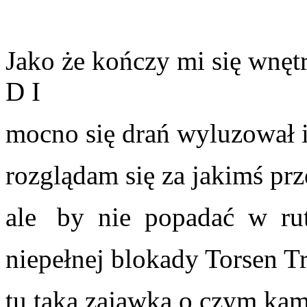
Jako że kończy mi się wn
D I
mocno się drań wyluzował i
rozglądam się za jakimś pr
ale by nie popadać w rut
niepełnej blokady Torsen T
tu taka zajawka o czym kam