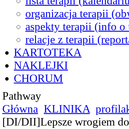
lista terapii (kalendar
organizacja terapii (o
aspekty terapii (info o
relacje z terapii (repor
KARTOTEKA
NAKLEJKI
CHORUM
Pathway
Główna
KLINIKA
profila
[DI/DII]Lepsze wrogiem do