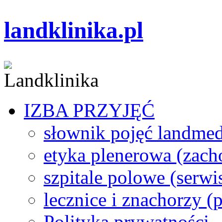
landklinika.pl
IZBA PRZYJĘĆ
słownik pojęć landme
etyka plenerowa (zach
szpitale polowe (serwi
lecznice i znachorzy (p
Polityka prywatności