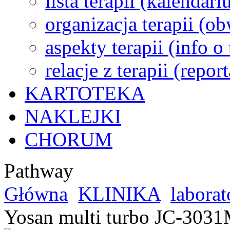
lista terapii (kalendar
organizacja terapii (o
aspekty terapii (info o
relacje z terapii (repor
KARTOTEKA
NAKLEJKI
CHORUM
Pathway
Główna
KLINIKA
laborat
Yosan multi turbo JC-303