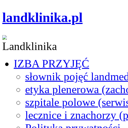
landklinika.pl
IZBA PRZYJĘĆ
słownik pojęć landme
etyka plenerowa (zach
szpitale polowe (serwi
lecznice i znachorzy (p
Polityka prywatności