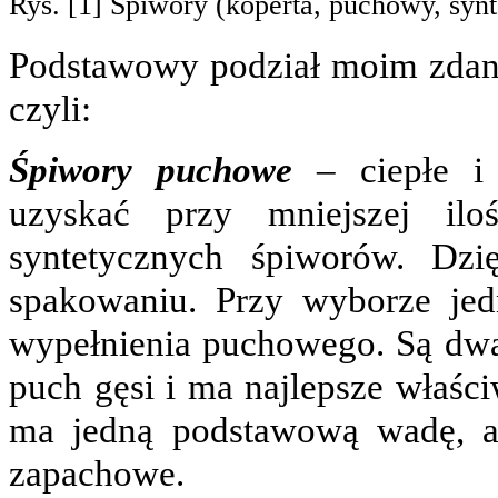
Rys. [1] Śpiwory (koperta, puchowy, syn
Podstawowy podział moim zdani
czyli:
Śpiwory puchowe
– ciepłe i 
uzyskać przy mniejszej ilo
syntetycznych śpiworów. Dzi
spakowaniu. Przy wyborze jed
wypełnienia puchowego. Są dwa:
puch gęsi i ma najlepsze właśc
ma jedną podstawową wadę, a
zapachowe.