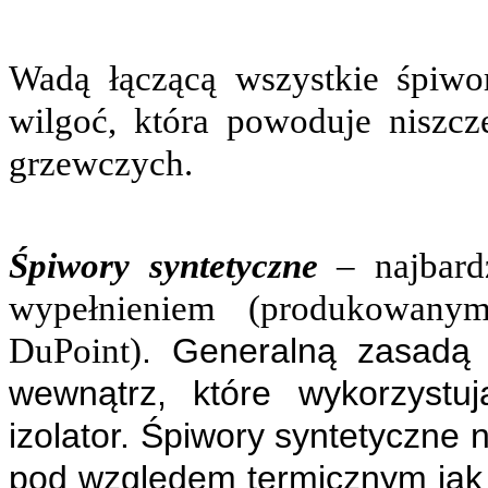
Wadą łączącą wszystkie śpiwo
wilgoć, która powoduje niszcze
grzewczych.
Śpiwory syntetyczne
–
najbar
wypełnieniem (produkowany
DuPoint)
. G
eneralną zasadą 
wewnątrz, które wykorzystu
izolator. Śpiwory syntetyczne n
pod względem termicznym jak