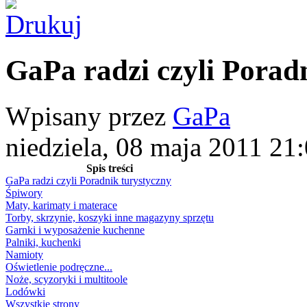
GaPa radzi czyli Porad
Wpisany przez
GaPa
niedziela, 08 maja 2011 21
Spis treści
GaPa radzi czyli Poradnik turystyczny
Śpiwory
Maty, karimaty i materace
Torby, skrzynie, koszyki inne magazyny sprzętu
Garnki i wyposażenie kuchenne
Palniki, kuchenki
Namioty
Oświetlenie podręczne...
Noże, scyzoryki i multitoole
Lodówki
Wszystkie strony