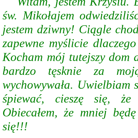
Witam, jestem Krzysiu. 
św. Mikołajem odwiedzili
jestem dziwny! Ciągle chod
zapewne myślicie dlaczego 
Kocham mój tutejszy dom a
bardzo tęsknie za moj
wychowywała. Uwielbiam sł
śpiewać, cieszę się, ż
Obiecałem, że mniej będę
się!!!