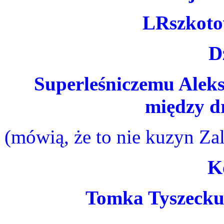
LRszkoto
D
Superleśniczemu Alek
między d
(mówią, że to nie kuzyn Zal
K
Tomka Tyszecku 