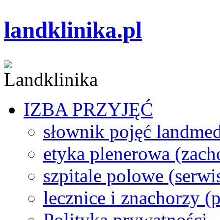
landklinika.pl
IZBA PRZYJĘĆ
słownik pojęć landme
etyka plenerowa (zach
szpitale polowe (serwi
lecznice i znachorzy (p
Polityka prywatności