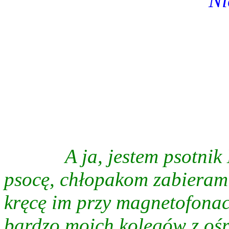
Ni
A ja, jestem psotnik
psocę, chłopakom zabieram 
kręcę im przy magnetofona
bardzo moich kolegów z ośr