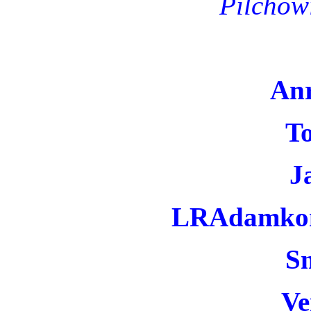
Pilchow
An
T
J
LRAdamkom 
S
Ve