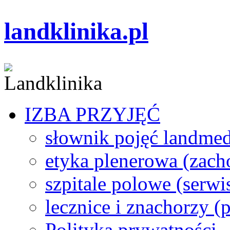
landklinika.pl
IZBA PRZYJĘĆ
słownik pojęć landme
etyka plenerowa (zach
szpitale polowe (serwi
lecznice i znachorzy (p
Polityka prywatności