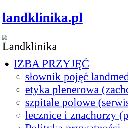
landklinika.pl
IZBA PRZYJĘĆ
słownik pojęć landme
etyka plenerowa (zach
szpitale polowe (serwi
lecznice i znachorzy (p
Polityka prywatności