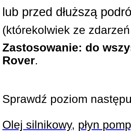
lub przed dłuższą podr
(którekolwiek ze zdarzeń
Zastosowanie: do wszy
Rover
.
Sprawdź poziom następu
Olej silnikowy
,
płyn pomp