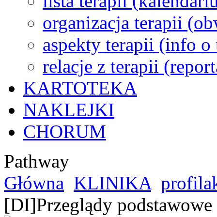
lista terapii (kalendar
organizacja terapii (o
aspekty terapii (info o
relacje z terapii (repor
KARTOTEKA
NAKLEJKI
CHORUM
Pathway
Główna
KLINIKA
profila
[DI]Przeglądy podstawowe 