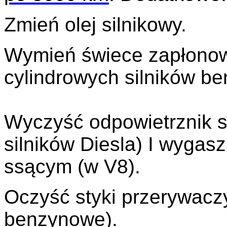
Zmień olej silnikowy.
Wymień świece zapłonowe
cylindrowych silników b
Wyczyść odpowietrznik si
silników Diesla) I wygas
ssącym (w V8).
Oczyść styki przerywaczy 
benzynowe).