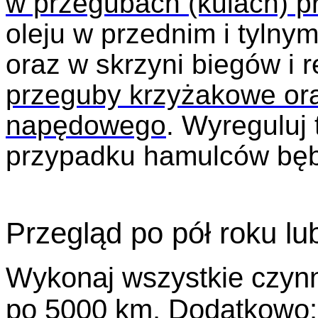
w przegubach (kulach) p
oleju w przednim i tyln
oraz w skrzyni biegów i 
przeguby krzyżakowe or
napędowego
.
Wyreguluj 
przypadku hamulców bę
Przegląd po pół roku l
Wykonaj wszystkie czyn
po 5000 km
. Dodatkowo: