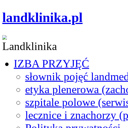
landklinika.pl
IZBA PRZYJĘĆ
słownik pojęć landme
etyka plenerowa (zach
szpitale polowe (serwi
lecznice i znachorzy (p
Polityka prywatności