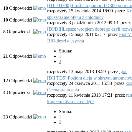
[D1 TD300] Prośba o pomoc TD300 po remonc
18
Odpowiedzi
rozpoczęty 15 kwietnia 2014 18:00
przez
Ko
spuszczanie płynu z chłodnicy
10
Odpowiedzi
rozpoczęty 3 października 2012 09:13
przez
[DI/DII]Lepsze wrogiem dobrego czyli ro
8
Odpowiedzi
rozpoczęty 15 maja 2011 02:17
przez
Piotr
BIOdiesel a czyseta
Strona:
21
Odpowiedzi
1
2
rozpoczęty 13 maja 2013 18:59
przez
igor
[DII TD5] Poziom oleju w skrzyni automatyc
12
Odpowiedzi
rozpoczęty 24 czerwca 2011 15:53
przez
kos
Ocena stanu auta
4
Odpowiedzi
rozpoczęty 11 kwietnia 2013 17:21
przez
ra
kupiłem disco i co dalej ?
Strona:
23
Odpowiedzi
1
2