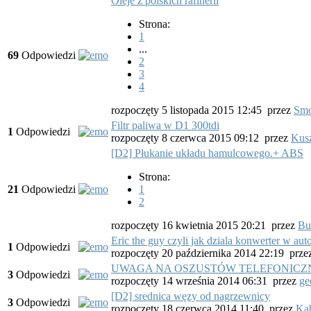
Oleje z polskich rafinerii
Strona:
1
...
69
Odpowiedzi
2
3
4
rozpoczęty 5 listopada 2015 12:45
przez
Sm
Filtr paliwa w D1 300tdi
1
Odpowiedzi
rozpoczęty 8 czerwca 2015 09:12
przez
Kus
[D2] Płukanie układu hamulcowego.+ ABS
Strona:
21
Odpowiedzi
1
2
rozpoczęty 16 kwietnia 2015 20:21
przez
Bu
Eric the guy czyli jak dziala konwerter w au
1
Odpowiedzi
rozpoczęty 20 października 2014 22:19
prze
UWAGA NA OSZUSTÓW TELEFONIC
3
Odpowiedzi
rozpoczęty 14 września 2014 06:31
przez
ge
[D2] srednica węzy od nagrzewnicy
3
Odpowiedzi
rozpoczęty 18 czerwca 2014 11:40
przez
Ka