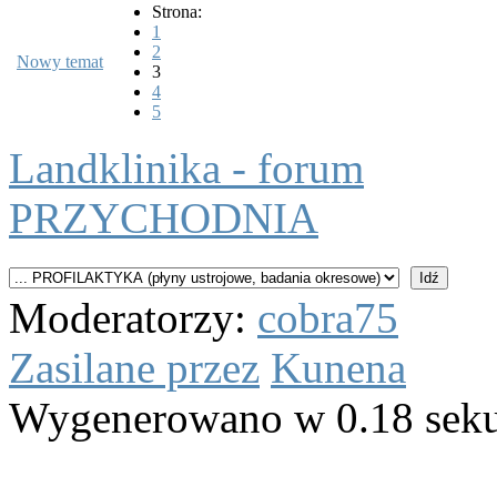
Strona:
1
2
Nowy temat
3
4
5
Landklinika - forum
PRZYCHODNIA
Moderatorzy:
cobra75
Zasilane przez
Kunena
Wygenerowano w 0.18 sek