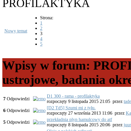
PROFILAKTYKA
Strona:
1
2
Nowy temat
3
4
5
Wpisy w forum: PRO
ustrojowe, badania okr
D1 300 - rama - profilaktyka
7
Odpowiedzi
rozpoczęty 9 listopada 2015 21:05
przez
tad
[D2 Td5] Szumi mi z tyłu.
6
Odpowiedzi
rozpoczęty 27 września 2013 11:06
przez
Ka
przekładnia plyn hamulcowy do atf
5
Odpowiedzi
rozpoczęty 8 listopada 2015 20:06
przez
juur