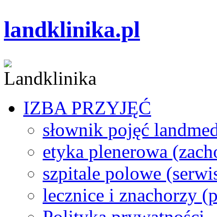
landklinika.pl
IZBA PRZYJĘĆ
słownik pojęć landme
etyka plenerowa (zach
szpitale polowe (serwi
lecznice i znachorzy (p
Polityka prywatności