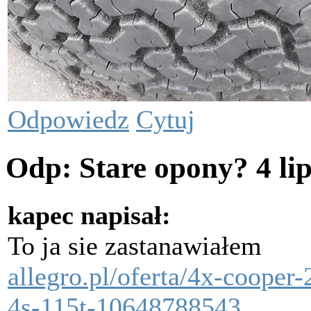
Odpowiedz
Cytuj
Odp: Stare opony?
4 li
kapec napisał:
To ja sie zastanawiałem
allegro.pl/oferta/4x-cooper
4s-115t-10648788543