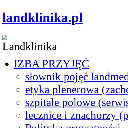
landklinika.pl
IZBA PRZYJĘĆ
słownik pojęć landme
etyka plenerowa (zach
szpitale polowe (serwi
lecznice i znachorzy (p
Polityka prywatności