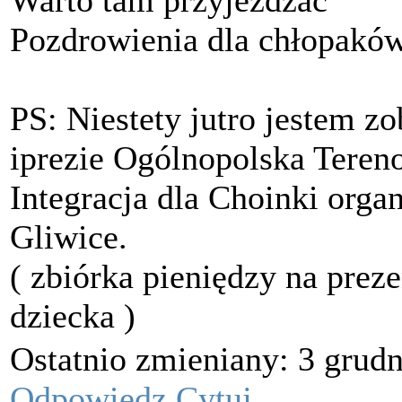
Warto tam przyjeżdzać
Pozdrowienia dla chłopakó
PS: Niestety jutro jestem z
iprezie Ogólnopolska Teren
Integracja dla Choinki org
Gliwice.
( zbiórka pieniędzy na prez
dziecka )
Ostatnio zmieniany: 3 grudn
Odpowiedz
Cytuj