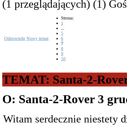
(1 przeglądających) (1) Goś
Strona:
1
...
5
Odpowiedz
Nowy temat
6
7
8
9
10
TEMAT: Santa-2-Rove
O: Santa-2-Rover
3 gru
Witam serdecznie niestety 