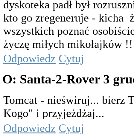
dyskoteka padł był rozrusz
kto go zregeneruje - kicha
ż
wszystkich poznać osobiści
życzę miłych mikołajków !!!
Odpowiedz
Cytuj
O: Santa-2-Rover
3 gru
Tomcat - nieświruj... bier
Kogo" i przyjeżdżaj...
Odpowiedz
Cytuj