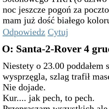
noc jeszcze pogoń za poczt
mam już dość białego koloru
Odpowiedz
Cytuj
O: Santa-2-Rover
4 gru
Niestety o 23.00 poddałem si
wysprzęgla, szlag trafił mas
Nie dojade.
Kur.... jak pech, to pech.
Przepraszam wszystkich ale