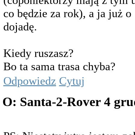
(coponiektórzy mają z tym 
co będzie za rok), a ja już 
dojadę.
Kiedy ruszasz?
Bo ta sama trasa chyba?
Odpowiedz
Cytuj
O: Santa-2-Rover
4 gru