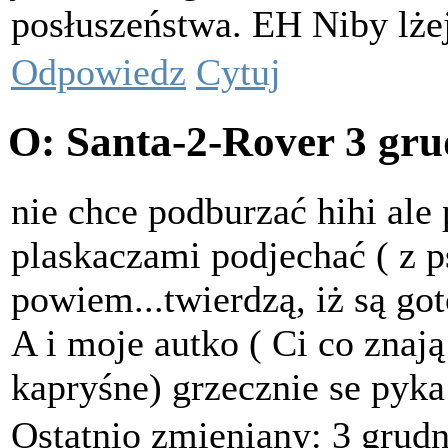
posłuszeństwa. EH Niby lżej 
Odpowiedz
Cytuj
O: Santa-2-Rover
3 gru
nie chce podburzać hihi ale
plaskaczami podjechać ( z 
powiem...twierdzą, iż są go
A i moje autko ( Ci co znają 
kapryśne) grzecznie se pyka 
Ostatnio zmieniany: 3 grudn