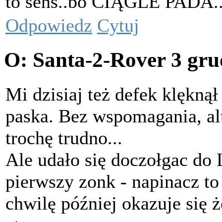
to sens..bo CIĄGLE PADA...
Odpowiedz
Cytuj
O: Santa-2-Rover
3 gru
Mi dzisiaj też defek klęknął 
paska. Bez wspomagania, a
trochę trudno...
Ale udało się doczołgac do 
pierwszy zonk - napinacz t
chwilę później okazuje się że