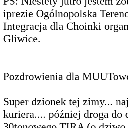
PS: Niestety jutro jestem z
iprezie Ogólnopolska Teren
Integracja dla Choinki org
Gliwice.
Pozdrowienia dla MUUTow
Super dzionek tej zimy... n
kuriera.... później droga d
30tonowego TIRA (o dziwo 