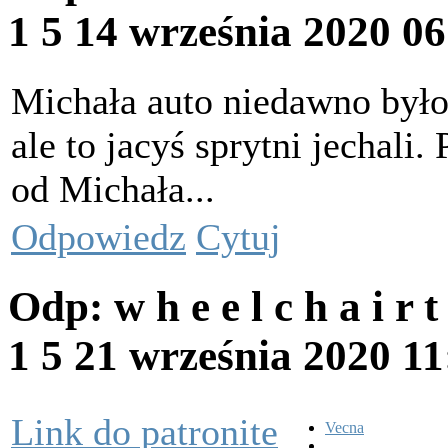
1 5
14 września 2020 0
Michała auto niedawno było
ale to jacyś sprytni jechali
od Michała...
Odpowiedz
Cytuj
Odp: w h e e l c h a i r 
1 5
21 września 2020 1
Link do patronite
Vecna