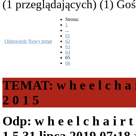
(1 przeglądających) (1) Goś
Strona:
1
...
61
Odpowiedz
Nowy temat
62
63
64
65
66
TEMAT: w h e e l c h a i
2 0 1 5
Odp: w h e e l c h a i r 
1 5
31 lipca 2019 07:18