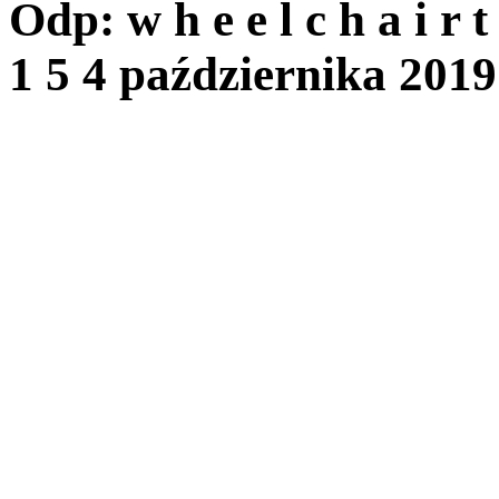
Odp: w h e e l c h a i r 
1 5
4 października 201