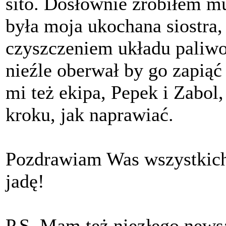
sito. Dosłownie zrobiłem m
była moja ukochana siostra,
czyszczeniem układu paliwow
nieźle oberwał by go zapią
mi też ekipa, Pepek i Zabol,
kroku, jak naprawiać.
Pozdrawiam Was wszystkich i
jadę!
P.S. Mam też niezłego newsa