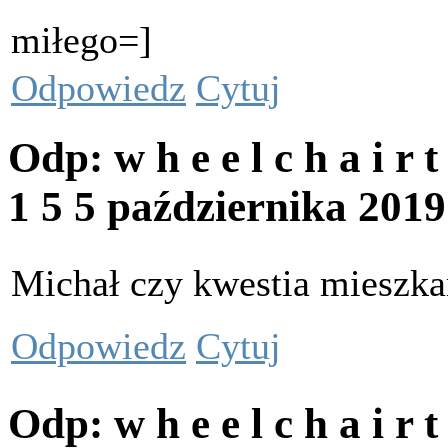
miłego=]
Odpowiedz
Cytuj
Odp: w h e e l c h a i r 
1 5
5 października 201
Michał czy kwestia mieszka
Odpowiedz
Cytuj
Odp: w h e e l c h a i r 