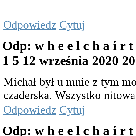
Odpowiedz
Cytuj
Odp: w h e e l c h a i r 
1 5
12 września 2020 2
Michał był u mnie z tym mop
czaderska. Wszystko nitowa
Odpowiedz
Cytuj
Odp: w h e e l c h a i r 