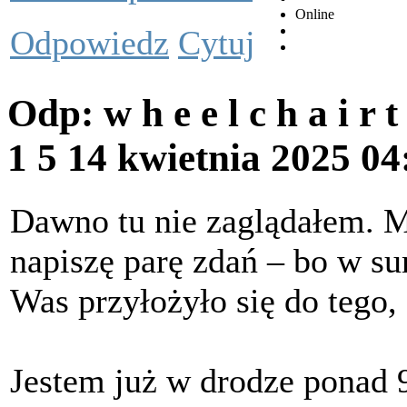
Online
Odpowiedz
Cytuj
Odp: w h e e l c h a i r 
1 5
14 kwietnia 2025 0
Dawno tu nie zaglądałem. M
napiszę parę zdań – bo w su
Was przyłożyło się do tego, ż
Jestem już w drodze ponad 9