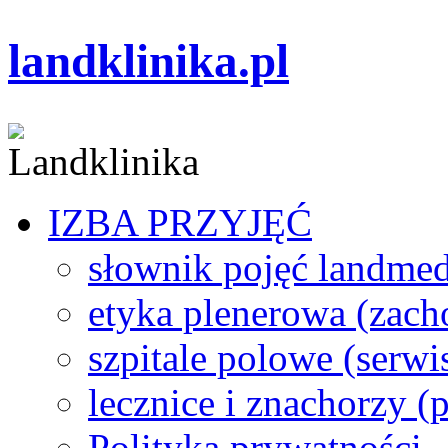
landklinika.pl
IZBA PRZYJĘĆ
słownik pojęć landme
etyka plenerowa (zach
szpitale polowe (serwi
lecznice i znachorzy (p
Polityka prywatności