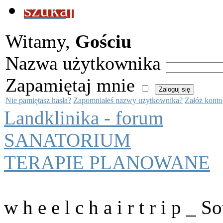
szukaj
Witamy,
Gościu
Nazwa użytkownika
Zapamiętaj mnie
Nie pamiętasz hasła?
Zapomniałeś nazwy użytkownika?
Załóż konto
Landklinika - forum
SANATORIUM
TERAPIE PLANOWANE
w h e e l c h a i r t r i p _