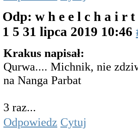
Odp: w h e e l c h a i r 
1 5
31 lipca 2019 10:46
Krakus napisał:
Qurwa.... Michnik, nie zdzi
na Nanga Parbat
3 raz...
Odpowiedz
Cytuj