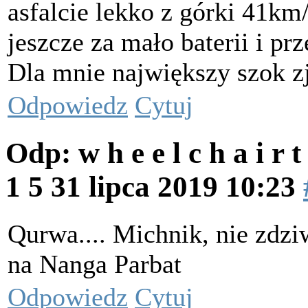
asfalcie lekko z górki 41km
jeszcze za mało baterii i pr
Dla mnie największy szok z
Odpowiedz
Cytuj
Odp: w h e e l c h a i r 
1 5
31 lipca 2019 10:23
Qurwa.... Michnik, nie zdzi
na Nanga Parbat
Odpowiedz
Cytuj