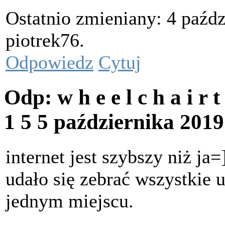
Ostatnio zmieniany: 4 paźdz
piotrek76.
Odpowiedz
Cytuj
Odp: w h e e l c h a i r 
1 5
5 października 201
internet jest szybszy niż ja=
udało się zebrać wszystkie 
jednym miejscu.