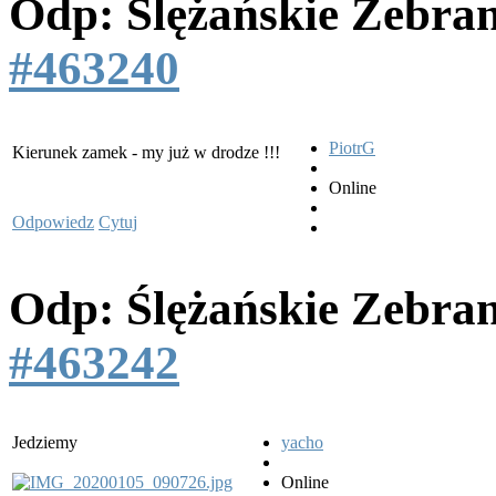
Odp: Ślężańskie Zebra
#463240
PiotrG
Kierunek zamek - my już w drodze !!!
Online
Odpowiedz
Cytuj
Odp: Ślężańskie Zebra
#463242
Jedziemy
yacho
Online