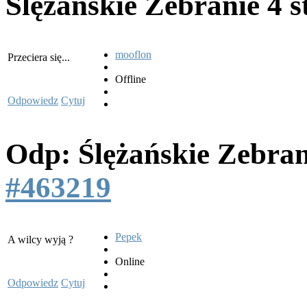
Ślężańskie Zebranie
4 s
mooflon
Przeciera się...
Offline
Odpowiedz
Cytuj
Odp: Ślężańskie Zebra
#463219
Pepek
A wilcy wyją ?
Online
Odpowiedz
Cytuj