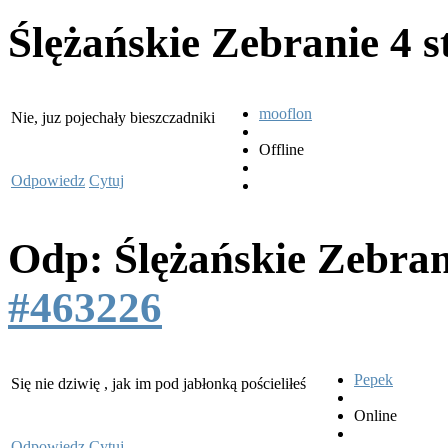
Ślężańskie Zebranie
4 s
mooflon
Nie, juz pojechały bieszczadniki
Offline
Odpowiedz
Cytuj
Odp: Ślężańskie Zebra
#463226
Pepek
Się nie dziwię , jak im pod jabłonką pościeliłeś
Online
Odpowiedz
Cytuj