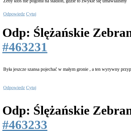
Żeby ktoś nie pogonił na stadion, gdzie to zwykle się umawialiśmy
Odpowiedz
Cytuj
Odp: Ślężańskie Zebra
#463231
Była jeszcze szansa pojechać w małym gronie , a ten wyrywny prz
Odpowiedz
Cytuj
Odp: Ślężańskie Zebra
#463233