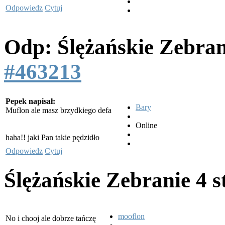
Odpowiedz
Cytuj
Odp: Ślężańskie Zebra
#463213
Pepek napisał:
Bary
Muflon ale masz brzydkiego defa
Online
haha!! jaki Pan takie pędzidło
Odpowiedz
Cytuj
Ślężańskie Zebranie
4 s
mooflon
No i chooj ale dobrze tańczę