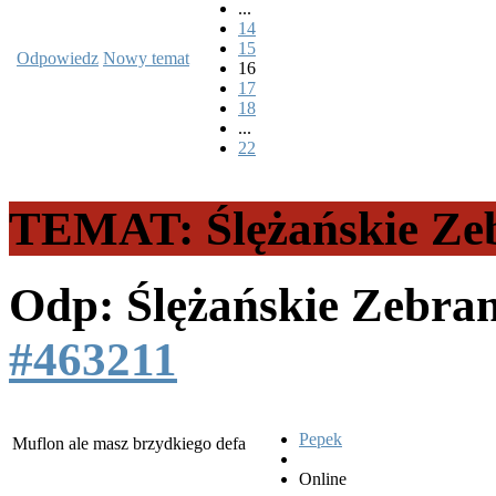
...
14
15
Odpowiedz
Nowy temat
16
17
18
...
22
TEMAT: Ślężańskie Ze
Odp: Ślężańskie Zebra
#463211
Pepek
Muflon ale masz brzydkiego defa
Online