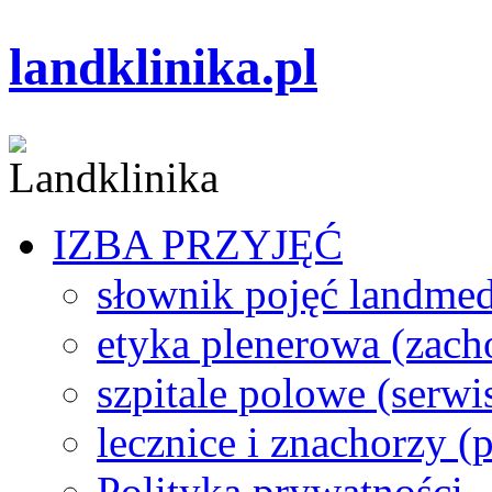
landklinika.pl
IZBA PRZYJĘĆ
słownik pojęć landme
etyka plenerowa (zach
szpitale polowe (serwi
lecznice i znachorzy (p
Polityka prywatności