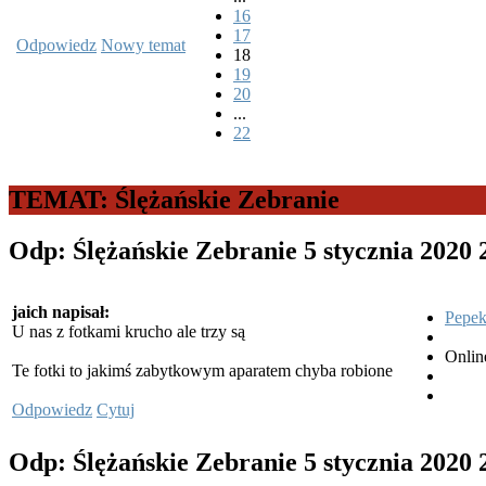
16
17
Odpowiedz
Nowy temat
18
19
20
...
22
TEMAT: Ślężańskie Zebranie
Odp: Ślężańskie Zebranie
5 stycznia 2020
jaich napisał:
Pepe
U nas z fotkami krucho ale trzy są
Onlin
Te fotki to jakimś zabytkowym aparatem chyba robione
Odpowiedz
Cytuj
Odp: Ślężańskie Zebranie
5 stycznia 2020