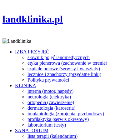
landklinika.pl
IZBA PRZYJĘĆ
słownik pojęć landmedycznych
etyka plenerowa (zachowanie w terenie)
szpitale polowe (serwisy i warsztaty)
lecznice i znachorzy (przydatne linki)
Polityka prywatności
KLINIKA
interna (motor, napędy)
neurologia (elektryka)
ortopedia (zawieszenie)
dermatologia (karoseria)
implantologia (zbrojenia, przebudowy)
profilaktyka (serwis okresowy)
laboratorium (testy)
SANATORIUM
lista terapii (kalendarium)