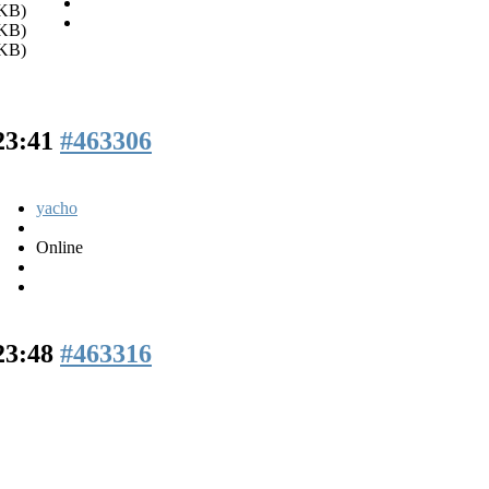
KB)
KB)
KB)
 23:41
#463306
yacho
Online
 23:48
#463316