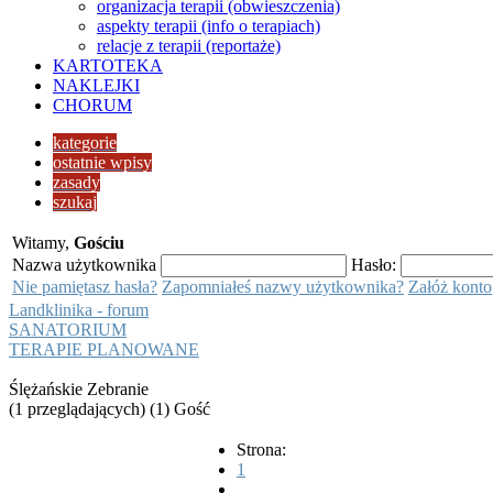
organizacja terapii (obwieszczenia)
aspekty terapii (info o terapiach)
relacje z terapii (reportaże)
KARTOTEKA
NAKLEJKI
CHORUM
kategorie
ostatnie wpisy
zasady
szukaj
Witamy,
Gościu
Nazwa użytkownika
Hasło:
Nie pamiętasz hasła?
Zapomniałeś nazwy użytkownika?
Załóż konto
Landklinika - forum
SANATORIUM
TERAPIE PLANOWANE
Ślężańskie Zebranie
(1 przeglądających) (1) Gość
Strona:
1
...