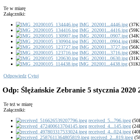
Te w miarę
Załączniki:
IMG_202001...4446.jpg
(37K
IMG_202001...4416.jpg
(59K
IMG_202001...0907.jpg
(34K
IMG_202001...0904.jpg
(18K
IMG_202001...3727.jpg
(56K
IMG_202001...3716.jpg
(28K
IMG_202001...0630.jpg
(31K
IMG_202001...4438.jpg
(31K
Odpowiedz
Cytuj
Odp: Ślężańskie Zebranie
5 stycznia 2020
Te też w miarę
Załączniki:
received_5...796.jpeg
(50
received_4...145.jpeg
(24
received_4...024.jpeg
(40
received_2...819.jpeg
(5