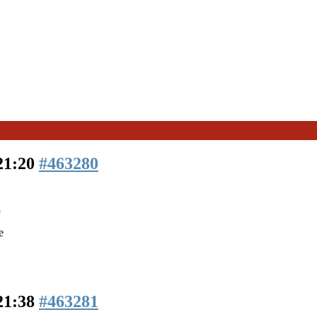
 21:20
#463280
k
e
 21:38
#463281