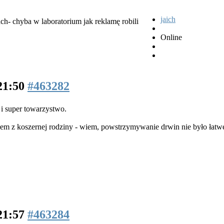
jaich
ch- chyba w laboratorium jak reklamę robili
Online
 21:50
#463282
 i super towarzystwo.
em z koszernej rodziny - wiem, powstrzymywanie drwin nie było łat
 21:57
#463284