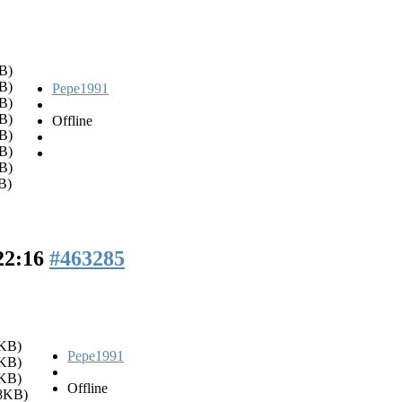
B)
B)
Pepe1991
B)
B)
Offline
B)
B)
B)
B)
 22:16
#463285
KB)
Pepe1991
KB)
KB)
Offline
8KB)