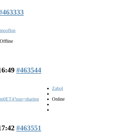
#463333
mooflon
Offline
 16:49
#463544
Zabol
em0ET4?usp=sharing
Online
 17:42
#463551