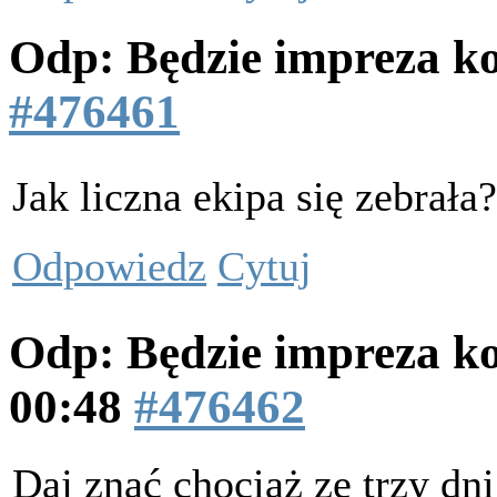
Odp: Będzie impreza k
#476461
Jak liczna ekipa się zebrał
Odpowiedz
Cytuj
Odp: Będzie impreza k
00:48
#476462
Daj znać chociaż ze trzy dni