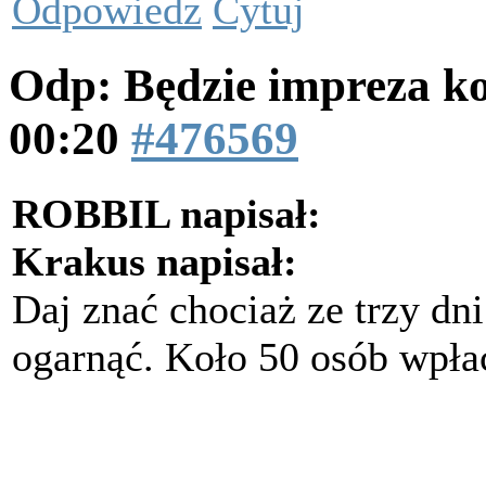
Odpowiedz
Cytuj
Odp: Będzie impreza k
00:20
#476569
ROBBIL napisał:
Krakus napisał:
Daj znać chociaż ze trzy dni
ogarnąć. Koło 50 osób wpłaci