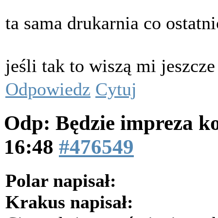
ta sama drukarnia co ostatn
jeśli tak to wiszą mi jeszcz
Odpowiedz
Cytuj
Odp: Będzie impreza k
16:48
#476549
Polar napisał:
Krakus napisał: