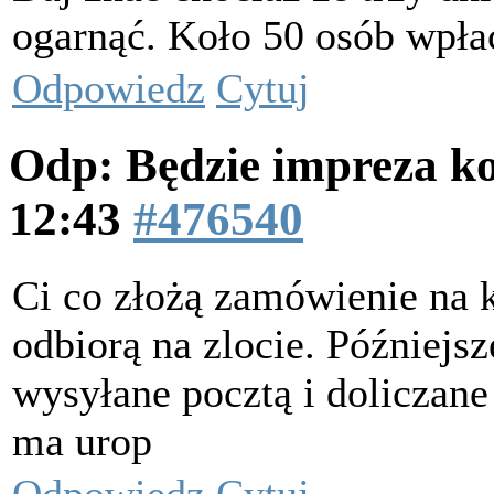
ogarnąć. Koło 50 osób wpłaci
Odpowiedz
Cytuj
Odp: Będzie impreza k
12:43
#476540
Ci co złożą zamówienie na k
odbiorą na zlocie. Późniejs
wysyłane pocztą i doliczane
ma urop
Odpowiedz
Cytuj