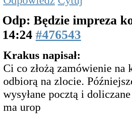
Odp: Będzie impreza k
14:24
#476543
Krakus napisał:
Ci co złożą zamówienie na k
odbiorą na zlocie. Późniejs
wysyłane pocztą i doliczane
ma urop