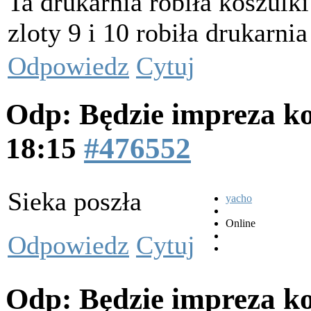
Ta drukarnia robiła koszulk
zloty 9 i 10 robiła drukarnia
Odpowiedz
Cytuj
Odp: Będzie impreza k
18:15
#476552
Sieka poszła
yacho
Online
Odpowiedz
Cytuj
Odp: Będzie impreza k