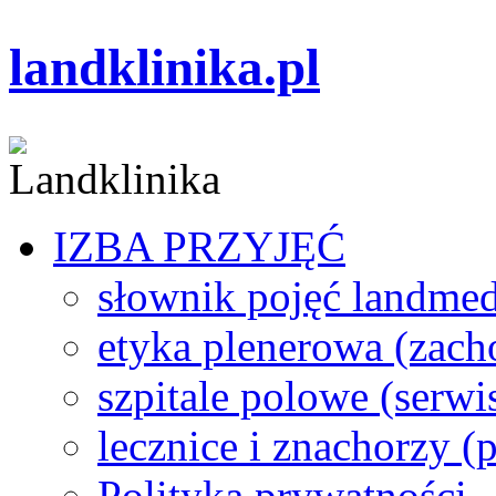
landklinika.pl
IZBA PRZYJĘĆ
słownik pojęć landme
etyka plenerowa (zach
szpitale polowe (serwi
lecznice i znachorzy (p
Polityka prywatności