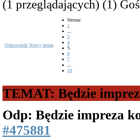
(1 przeglądających) (1) Goś
Strona:
1
...
3
4
Odpowiedz
Nowy temat
5
6
7
...
10
TEMAT: Będzie impreza
Odp: Będzie impreza k
#475881