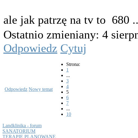
ale jak patrzę na tv to
680 ..
Ostatnio zmieniany: 4 sierp
Odpowiedz
Cytuj
Strona:
1
...
3
4
Odpowiedz
Nowy temat
5
6
7
...
10
Landklinika - forum
SANATORIUM
TERAPIE PLANOWANE