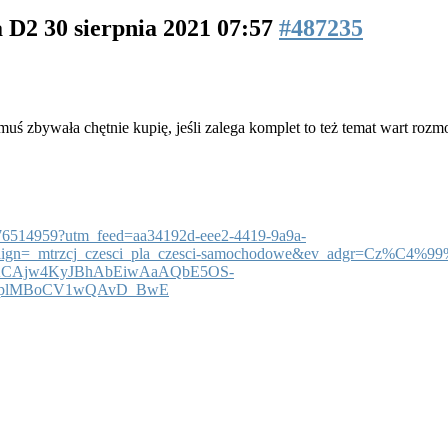
a D2
30 sierpnia 2021 07:57
#487235
uś zbywała chętnie kupię, jeśli zalega komplet to też temat wart roz
i-8176514959?utm_feed=aa34192d-eee2-4419-9a9a-
ign=_mtrzcj_czesci_pla_czesci-samochodowe&ev_adgr=Cz%C4%
jwKCAjw4KyJBhAbEiwAaAQbE5OS-
nplMBoCV1wQAvD_BwE