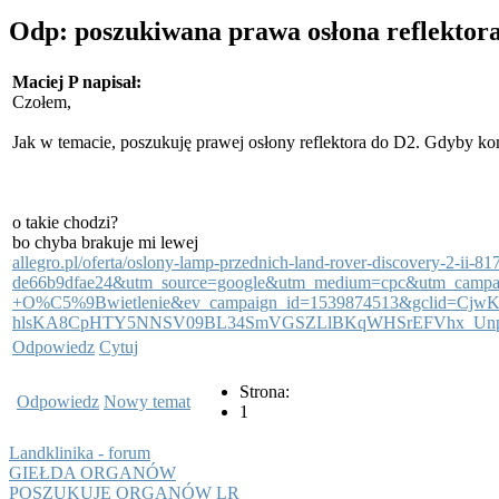
Odp: poszukiwana prawa osłona reflektor
Maciej P napisał:
Czołem,
Jak w temacie, poszukuję prawej osłony reflektora do D2. Gdyby kom
o takie chodzi?
bo chyba brakuje mi lewej
allegro.pl/oferta/oslony-lamp-przednich-land-rover-discovery-2-i
de66b9dfae24&utm_source=google&utm_medium=cpc&utm_campa
+O%C5%9Bwietlenie&ev_campaign_id=1539874513&gclid=C
hlsKA8CpHTY5NNSV09BL34SmVGSZLlBKqWHSrEFVhx_U
Odpowiedz
Cytuj
Strona:
Odpowiedz
Nowy temat
1
Landklinika - forum
GIEŁDA ORGANÓW
POSZUKUJE ORGANÓW LR