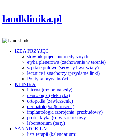
landklinika.pl
IZBA PRZYJĘĆ
słownik pojęć landmedycznych
etyka plenerowa (zachowanie w terenie)
szpitale polowe (serwisy i warsztaty)
lecznice i znachorzy (przydatne linki)
Polityka prywatności
KLINIKA
interna (motor, napędy)
neurologia (elektryka)
ortopedia (zawieszenie)
dermatologia (karoseria)
implantologia (zbrojenia, przebudowy)
profilaktyka (serwis okresowy)
laboratorium (testy)
SANATORIUM
lista terapii (kalendarium)