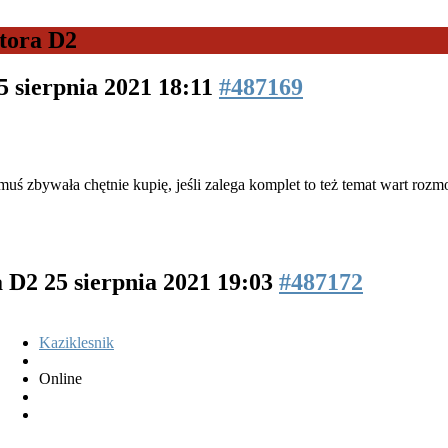
tora D2
5 sierpnia 2021 18:11
#487169
uś zbywała chętnie kupię, jeśli zalega komplet to też temat wart roz
a D2
25 sierpnia 2021 19:03
#487172
Kaziklesnik
Online