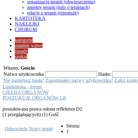
organizacja terapii (obwieszczenia)
aspekty terapii (info o terapiach)
relacje z terapii (reportaże)
KARTOTEKA
NAKLEJKI
CHORUM
kategorie
ostatnie wpisy
zasady
szukaj
Witamy,
Gościu
Nazwa użytkownika
Hasło:
Nie pamiętasz hasła?
Zapomniałeś nazwy użytkownika?
Załóż konto
Landklinika - forum
GIEŁDA ORGANÓW
POSZUKUJE ORGANÓW LR
poszukiwana prawa osłona reflektora D2
(1 przeglądających) (1) Gość
Strona:
Odpowiedz
Nowy temat
1