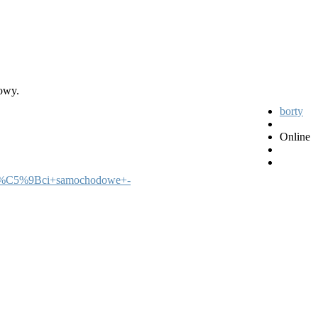
mowy.
borty
Online
99%C5%9Bci+samochodowe+-