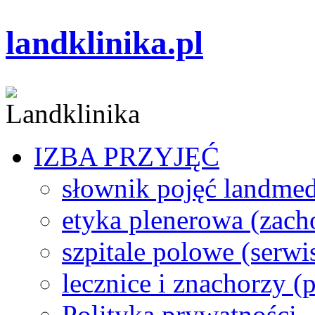
landklinika.pl
IZBA PRZYJĘĆ
słownik pojęć landme
etyka plenerowa (zach
szpitale polowe (serwi
lecznice i znachorzy (p
Polityka prywatności