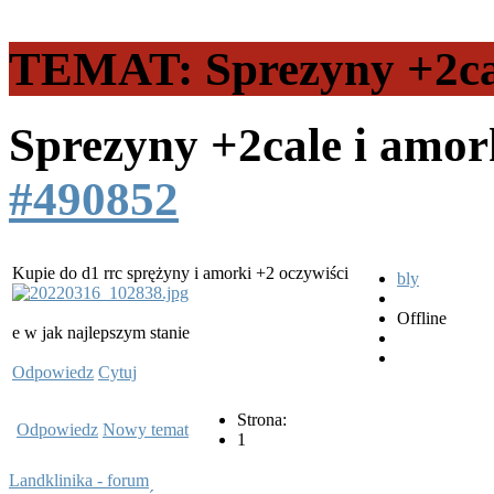
TEMAT: Sprezyny +2cal
Sprezyny +2cale i amo
#490852
Kupie do d1 rrc sprężyny i amorki +2 oczywiści
bly
Offline
e w jak najlepszym stanie
Odpowiedz
Cytuj
Strona:
Odpowiedz
Nowy temat
1
Landklinika - forum