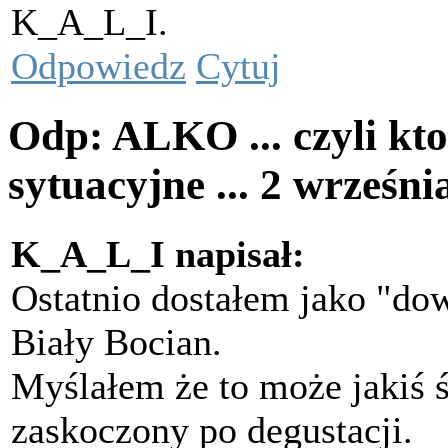
K_A_L_I.
Odpowiedz
Cytuj
Odp: ALKO ... czyli kto
sytuacyjne ...
2 wrześni
K_A_L_I napisał:
Ostatnio dostałem jako "d
Biały Bocian.
Myślałem że to może jakiś 
zaskoczony po degustacji.