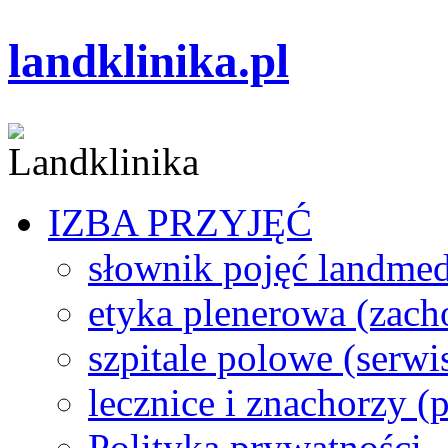
landklinika.pl
IZBA PRZYJĘĆ
słownik pojęć landme
etyka plenerowa (zach
szpitale polowe (serwi
lecznice i znachorzy (p
Polityka prywatności