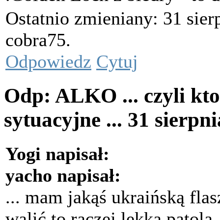
Ostatnio zmieniany: 31 sier
cobra75.
Odpowiedz
Cytuj
Odp: ALKO ... czyli kto
sytuacyjne ...
31 sierpn
Yogi napisał:
yacho napisał:
... mam jakąś ukraińską flas
walić to raczej lekka patola