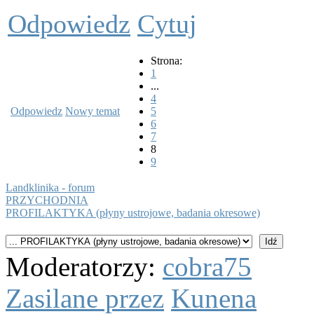
Odpowiedz
Cytuj
Strona:
1
...
4
Odpowiedz
Nowy temat
5
6
7
8
9
Landklinika - forum
PRZYCHODNIA
PROFILAKTYKA (płyny ustrojowe, badania okresowe)
Moderatorzy:
cobra75
Zasilane przez
Kunena