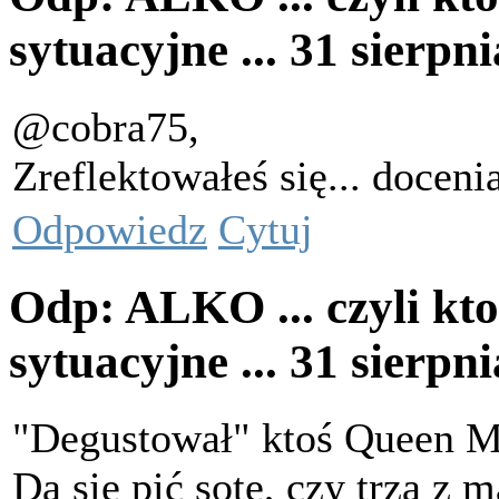
sytuacyjne ...
31 sierpn
@cobra75,
Zreflektowałeś się... docen
Odpowiedz
Cytuj
Odp: ALKO ... czyli kto
sytuacyjne ...
31 sierpn
"Degustował" ktoś Queen M
Da się pić sote, czy trza z