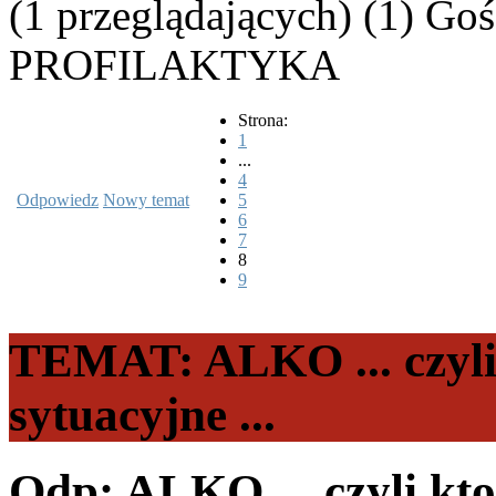
(1 przeglądających) (1) Goś
PROFILAKTYKA
Strona:
1
...
4
Odpowiedz
Nowy temat
5
6
7
8
9
TEMAT: ALKO ... czyli k
sytuacyjne ...
Odp: ALKO ... czyli kto