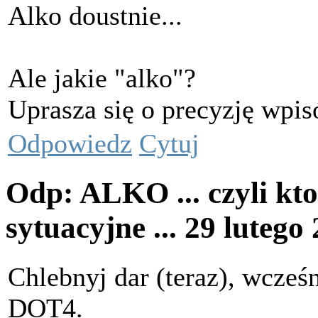
Alko doustnie...
Ale jakie "alko"?
Uprasza się o precyzję wpi
Odpowiedz
Cytuj
Odp: ALKO ... czyli kto
sytuacyjne ...
29 lutego
Chlebnyj dar (teraz), wcześ
DOT4.