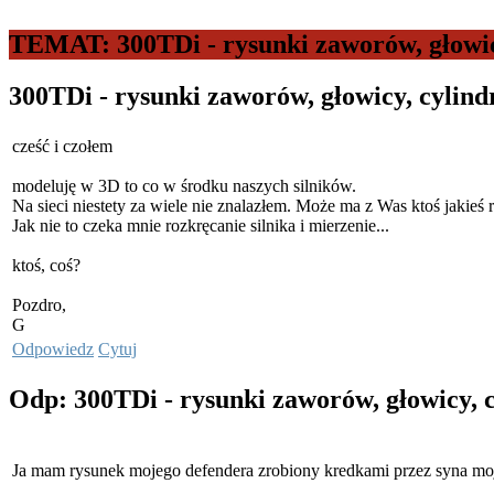
TEMAT: 300TDi - rysunki zaworów, głowicy
300TDi - rysunki zaworów, głowicy, cylind
cześć i czołem
modeluję w 3D to co w środku naszych silników.
Na sieci niestety za wiele nie znalazłem. Może ma z Was ktoś jakieś
Jak nie to czeka mnie rozkręcanie silnika i mierzenie...
ktoś, coś?
Pozdro,
G
Odpowiedz
Cytuj
Odp: 300TDi - rysunki zaworów, głowicy, 
Ja mam rysunek mojego defendera zrobiony kredkami przez syna moje