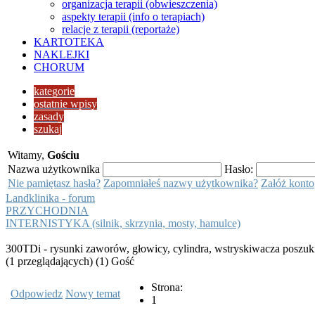
organizacja terapii (obwieszczenia)
aspekty terapii (info o terapiach)
relacje z terapii (reportaże)
KARTOTEKA
NAKLEJKI
CHORUM
kategorie
ostatnie wpisy
zasady
szukaj
Witamy,
Gościu
Nazwa użytkownika
Hasło:
Nie pamiętasz hasła?
Zapomniałeś nazwy użytkownika?
Załóż konto
Landklinika - forum
PRZYCHODNIA
INTERNISTYKA (silnik, skrzynia, mosty, hamulce)
300TDi - rysunki zaworów, głowicy, cylindra, wstryskiwacza poszuk
(1 przeglądających) (1) Gość
Strona:
Odpowiedz
Nowy temat
1