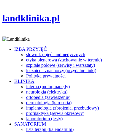
landklinika.pl
IZBA PRZYJĘĆ
słownik pojęć landmedycznych
etyka plenerowa (zachowanie w terenie)
szpitale polowe (serwisy i warsztaty)
lecznice i znachorzy (przydatne linki)
Polityka prywatności
KLINIKA
interna (motor, napędy)
neurologia (elektryka)
ortopedia (zawieszenie)
dermatologia (karoseria)
implantologia (zbrojenia, przebudowy)
profilaktyka (serwis okresowy)
laboratorium (testy)
SANATORIUM
lista terapii (kalendarium)