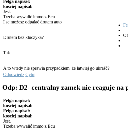
Felga napisał:
kosciej napisał:
Jest.
Trzeba wywalić immo z Ecu
I se możesz odpalać drutem auto
Fe
Of
Drutem bez kluczyka?
Tak.
A to wtedy nie sprawia przypadkiem, że łatwiej go ukraść?
Odpowiedz
Cytuj
Odp: D2- centralny zamek nie reaguje na 
Felga napisał:
kosciej napisał:
Felga napisał:
kosciej napisał:
Jest.
Trzeba wywalić immo z Ecu