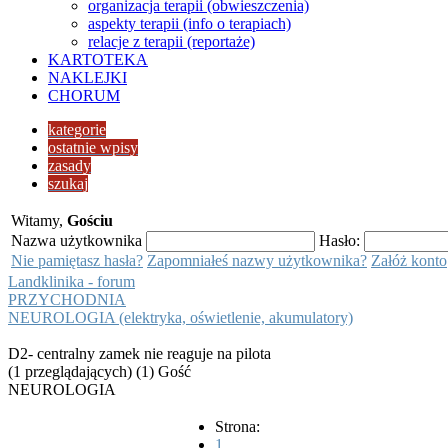
organizacja terapii (obwieszczenia)
aspekty terapii (info o terapiach)
relacje z terapii (reportaże)
KARTOTEKA
NAKLEJKI
CHORUM
kategorie
ostatnie wpisy
zasady
szukaj
Witamy,
Gościu
Nazwa użytkownika
Hasło:
Nie pamiętasz hasła?
Zapomniałeś nazwy użytkownika?
Załóż konto
Landklinika - forum
PRZYCHODNIA
NEUROLOGIA (elektryka, oświetlenie, akumulatory)
D2- centralny zamek nie reaguje na pilota
(1 przeglądających) (1) Gość
NEUROLOGIA
Strona:
1