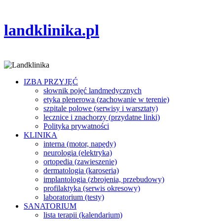
landklinika.pl
IZBA PRZYJĘĆ
słownik pojęć landmedycznych
etyka plenerowa (zachowanie w terenie)
szpitale polowe (serwisy i warsztaty)
lecznice i znachorzy (przydatne linki)
Polityka prywatności
KLINIKA
interna (motor, napędy)
neurologia (elektryka)
ortopedia (zawieszenie)
dermatologia (karoseria)
implantologia (zbrojenia, przebudowy)
profilaktyka (serwis okresowy)
laboratorium (testy)
SANATORIUM
lista terapii (kalendarium)