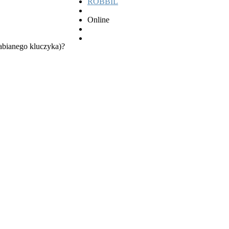
ROBBIL
Online
abianego kluczyka)?