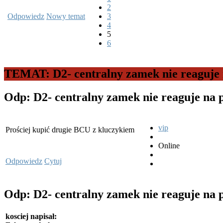
2
Odpowiedz
Nowy temat
3
4
5
6
TEMAT: D2- centralny zamek nie reaguje 
Odp: D2- centralny zamek nie reaguje na 
vip
Prościej kupić drugie BCU z kluczykiem
Online
Odpowiedz
Cytuj
Odp: D2- centralny zamek nie reaguje na 
kosciej napisał: