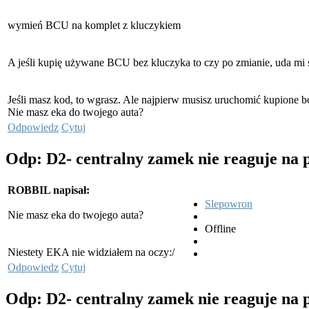
wymień BCU na komplet z kluczykiem
A jeśli kupię używane BCU bez kluczyka to czy po zmianie, uda mi
Jeśli masz kod, to wgrasz. Ale najpierw musisz uruchomić kupione bc
Nie masz eka do twojego auta?
Odpowiedz
Cytuj
Odp: D2- centralny zamek nie reaguje na 
ROBBIL napisał:
Slepowron
Nie masz eka do twojego auta?
Offline
Niestety EKA nie widziałem na oczy:/
Odpowiedz
Cytuj
Odp: D2- centralny zamek nie reaguje na 