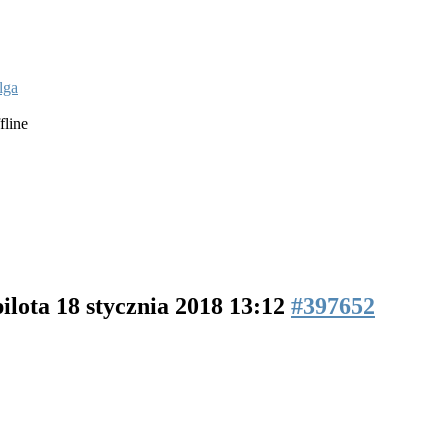
lga
fline
pilota
18 stycznia 2018 13:12
#397652