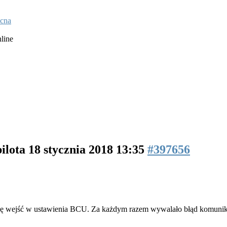
cna
line
pilota
18 stycznia 2018 13:35
#397656
 się wejść w ustawienia BCU. Za każdym razem wywalało błąd komunik