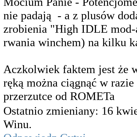
Mocium Panie - Potencjomet
nie padają
- a z plusów dod
zrobienia "High IDLE mod-a"
rwania winchem) na kilku 
Aczkolwiek faktem jest że w
ręką można ciągnąć w razie
przerzutce od ROMETa
Ostatnio zmieniany: 16 kwie
Winu.