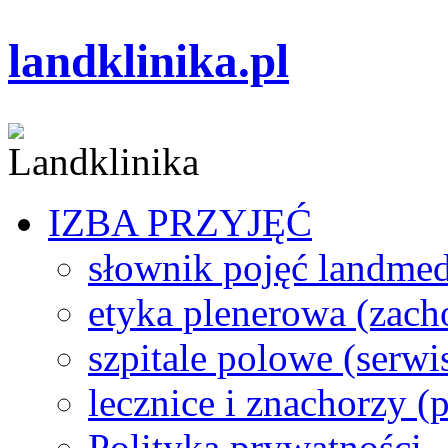
landklinika.pl
IZBA PRZYJĘĆ
słownik pojęć landme
etyka plenerowa (zach
szpitale polowe (serwi
lecznice i znachorzy (p
Polityka prywatności