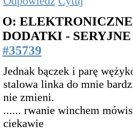
Odpowiedz
Cytuj
O: ELEKTRONICZNE
DODATKI - SERYJNE
#35739
Jednak bączek i parę węży
stalowa linka do mnie bardz
nie zmieni.
...... rwanie winchem mówisz
ciekawie