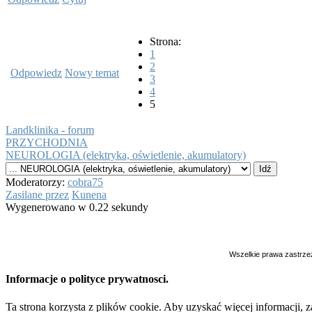
Strona:
1
2
Odpowiedz
Nowy temat
3
4
5
Landklinika - forum
PRZYCHODNIA
NEUROLOGIA (elektryka, oświetlenie, akumulatory)
Moderatorzy:
cobra75
Zasilane przez
Kunena
Wygenerowano w 0.22 sekundy
Wszelkie prawa zastrzeż
Informacje o polityce prywatnosci.
Ta strona korzysta z plików cookie. Aby uzyskać więcej informacji, za