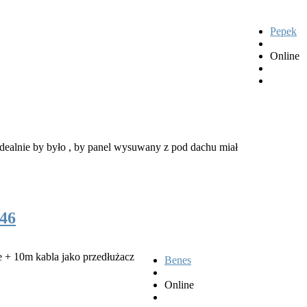
Pepek
Online
Idealnie by było , by panel wysuwany z pod dachu miał
46
ce + 10m kabla jako przedłużacz
Benes
Online