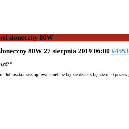
nel słoneczny 80W
 słoneczny 80W
27 sierpnia 2019 06:00
#4553
szyć? "
i lub uszkodzisz ogniwa panel nie będzie działał, będzie miał przerw