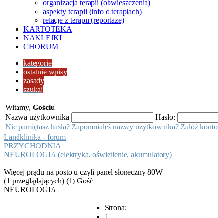
organizacja terapii (obwieszczenia)
aspekty terapii (info o terapiach)
relacje z terapii (reportaże)
KARTOTEKA
NAKLEJKI
CHORUM
kategorie
ostatnie wpisy
zasady
szukaj
Witamy,
Gościu
Nazwa użytkownika
Hasło:
Nie pamiętasz hasła?
Zapomniałeś nazwy użytkownika?
Załóż konto
Landklinika - forum
PRZYCHODNIA
NEUROLOGIA (elektryka, oświetlenie, akumulatory)
Więcej prądu na postoju czyli panel słoneczny 80W
(1 przeglądających) (1) Gość
NEUROLOGIA
Strona:
1