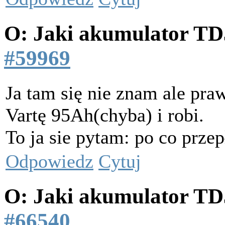
O: Jaki akumulator T
#59969
Ja tam się nie znam ale pra
Vartę 95Ah(chyba) i robi.
To ja sie pytam: po co prze
Odpowiedz
Cytuj
O: Jaki akumulator T
#66540