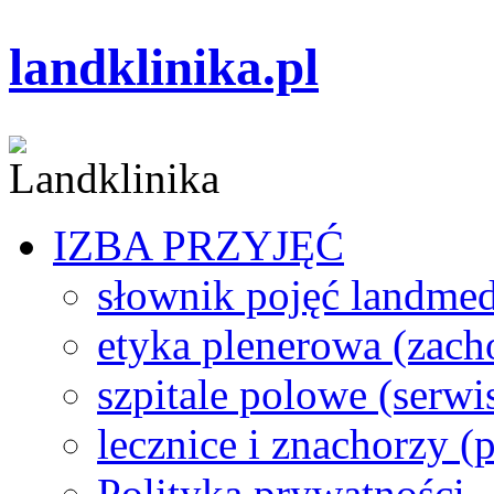
landklinika.pl
IZBA PRZYJĘĆ
słownik pojęć landme
etyka plenerowa (zach
szpitale polowe (serwi
lecznice i znachorzy (p
Polityka prywatności