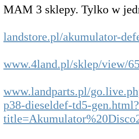
MAM 3 sklepy. Tylko w jedn
landstore.pl/akumulator-def
www.4land.pl/sklep/view/65
www.landparts.pl/go.live.p
p38-dieseldef-td5-gen.html?
title=Akumulator%20Dis