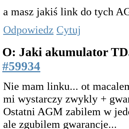
a masz jakiś link do tych 
Odpowiedz
Cytuj
O: Jaki akumulator T
#59934
Nie mam linku... ot macalem
mi wystarczy zwykly + gwar
Ostatni AGM zabilem w jede
ale zgubilem gwarancje...