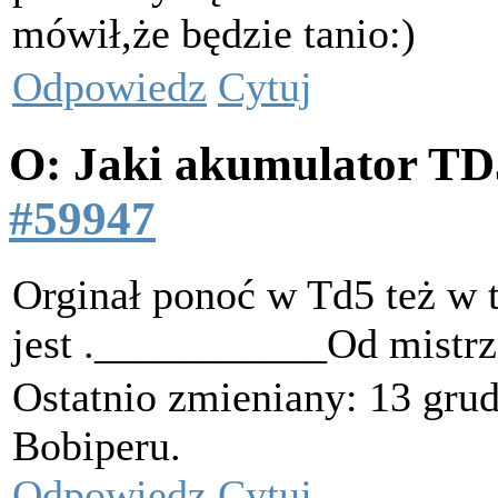
mówił,że będzie tanio:)
Odpowiedz
Cytuj
O: Jaki akumulator T
#59947
Orginał ponoć w Td5 też w
jest .___________Od mistrz
Ostatnio zmieniany: 13 grud
Bobiperu.
Odpowiedz
Cytuj