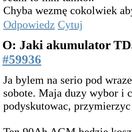
Chyba wezmę cokolwiek aby
Odpowiedz
Cytuj
O: Jaki akumulator T
#59936
Ja bylem na serio pod wraz
sobote. Maja duzy wybor i 
podyskutowac, przymierzyc i
Ten 90Ah AGM bedzie kosz