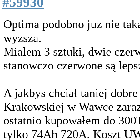
#59930
Optima podobno juz nie taka 
wyzsza.
Mialem 3 sztuki, dwie czerw
stanowczo czerwone są lep
A jakbys chciał taniej dobr
Krakowskiej w Wawce zaraz 
ostatnio kupowałem do 300T
tylko 74Ah 720A. Koszt UW