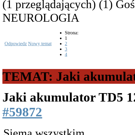
(1 przeglądających) (1) Goś
NEUROLOGIA
Strona:
1
Odpowiedz
Nowy temat
2
3
4
TEMAT: Jaki akumula
Jaki akumulator TD5
1
#59872
Siema wszystkim.