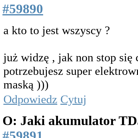
#59890
a kto to jest wszyscy ?
już widzę , jak non stop się
potrzebujesz super elektro
maską )))
Odpowiedz
Cytuj
O: Jaki akumulator T
#59891