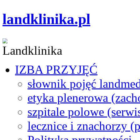
landklinika.pl
IZBA PRZYJĘĆ
słownik pojęć landme
etyka plenerowa (zach
szpitale polowe (serwi
lecznice i znachorzy (p
Polityka prywatności